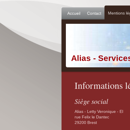
Mentions lé
Accueil
Contact
Alias - Service
Informations l
Siège social
Alias - Letty Veronique - EI
rue Felix le Dantec
29200
Brest