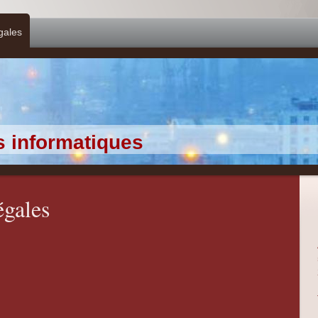
gales
s informatiques
égales