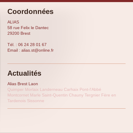
Coordonnées
ALIAS
58
rue Felix le Dantec
29200
Brest
Tél. : 06 24 28 01 67
Email :
alias.st@online.fr
Actualités
Alias Brest Laon
Quimper Morlaix Landerneau Carhaix Pont-l'Abbé
Montcornet Marle Saint-Quentin Chauny Tergnier Fère en
Tardenois Sissonne